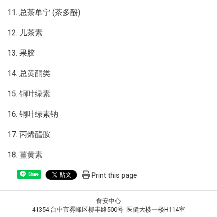
11. 总茶单宁 (茶多酚)
12. 儿茶素
13. 果胶
14. 总黄酮类
15. 铜叶绿素
16. 铜叶绿素钠
17. 丙烯醯胺
18. 薑黄素
Print this page
Share
食安中心
41354 台中市雾峰区柳丰路500号 医健大楼一楼H114室