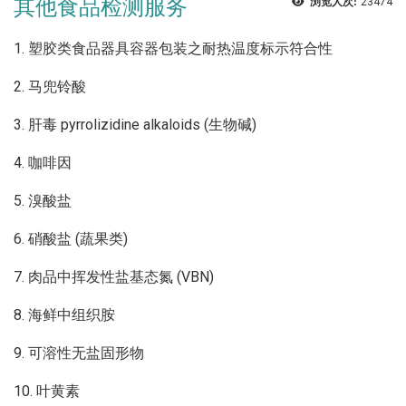
其他食品检测服务
浏览人次:
23474
1. 塑胶类食品器具容器包装之耐热温度标示符合性
2. 马兜铃酸
3. 肝毒 pyrrolizidine alkaloids (生物碱)
4. 咖啡因
5. 溴酸盐
6. 硝酸盐 (蔬果类)
7. 肉品中挥发性盐基态氮 (VBN)
8. 海鲜中组织胺
9. 可溶性无盐固形物
10. 叶黄素