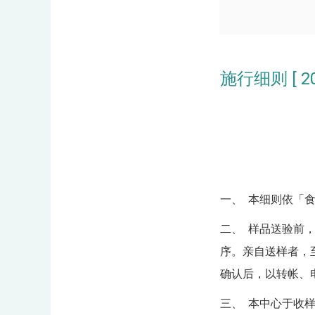
施行细则 [ 201
一、 本细则依「
二、 样品送验前
序。亲自送样者，
确认后，以转帐、
三、 本中心于收