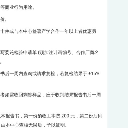
销等商业行为用途。
计价。
过十件或与本中心签署产学合作一年以上者优惠另
写委讬检验申请单 (须加注计画编号、合作厂商名
。
后一周内查询或请求复检，若复检结果于 ±15%
讬者如需收回剩馀样品，应于收到结果报告书后一周
本报告书，第一份酌收工本费 200 元，第二份后则
，由本中心查核无误后，予以证明。