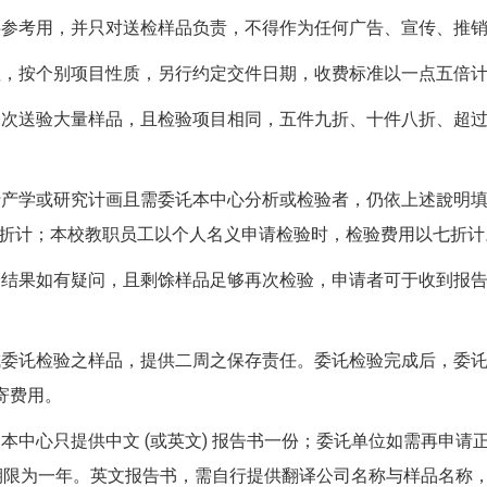
供参考用，并只对送检样品负责，不得作为任何广告、宣传、推
理，按个别项目性质，另行约定交件日期，收费标准以一点五倍
一次送验大量样品，且检验项目相同，五件九折、十件八折、超
行产学或研究计画且需委讬本中心分析或检验者，仍依上述說明填
五折计；本校教职员工以个人名义申请检验时，检验费用以七折计
验结果如有疑问，且剩馀样品足够再次检验，申请者可于收到报告书
。
成委讬检验之样品，提供二周之保存责任。委讬检验完成后，委
寄费用。
本中心只提供中文 (或英文) 报告书一份；委讬单位如需再申请正
元，期限为一年。英文报告书，需自行提供翻译公司名称与样品名称