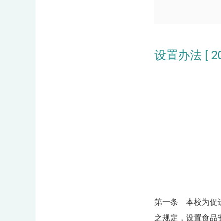
设置办法 [ 201
第一条 本校为促
之规定，设置食品安