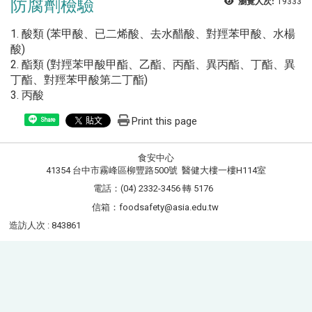
防腐劑檢驗
瀏覽人次:
19333
1. 酸類 (苯甲酸、已二烯酸、去水醋酸、對羥苯甲酸、水楊
酸)
2. 酯類 (對羥苯甲酸甲酯、乙酯、丙酯、異丙酯、丁酯、異
丁酯、對羥苯甲酸第二丁酯)
3. 丙酸
Print this page
Share
食安中心
41354 台中市霧峰區柳豐路500號 醫健大樓一樓H114室
電話：(04) 2332-3456 轉 5176
信箱：foodsafety@asia.edu.tw
造訪人次 : 843861