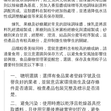
則以辣椒醬為基底，另加入番茄醬或味噌等其他調味副原料
調配而成。這類醬料在製程中經加熱處理，並透過降低水活
性或調整酸鹼值等來延長保存期限。
煉乳、果糖及砂糖屬於常見的甜味調味醬，煉乳是將原
料乳經濃縮製成；果糖則由玉米澱粉經糖化與濃縮製成；砂
糖則來自甘蔗，經壓榨、澄清、結晶與分蜜等程序製成，這
些產品含有較高糖分，是抑制微生物孳生的關鍵。
品嚐粽香美味同時，需留意醬料含有較高的糖或鈉，請
適量食用，並注意選購與保存方式，以避免食安風險影響佳
節興致。食品藥物管理署提醒您，選購、保存及食用粽子沾
醬要特別留意以下事項：
一、 聰明選購：選擇有食品業者登錄字號及信
譽良好的業者，並留意店家環境衛生及儲存條
件是否適當。檢查產品包裝完整及標示是否清
楚。
二、 避免污染：使用時應以乾淨且乾燥器具挖
取醬料，且使用完畢後應確實密封貯存，避免