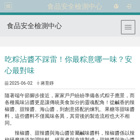
食品安全檢測中心
食品安全檢測中心
Toggl
:::
吃粽沾醬不踩雷！你最粽意哪一味？安
心最對味
2025-06-02
蔣育錚
隨著端午節腳步接近，家家戶戶紛紛準備各式粽子應景，而
各種風味沾醬更是讓傳統美食加分的靈魂配角！從鹹香的辣
椒醬、甜辣醬、海山醬，到創意搭配的煉乳、果糖等甜味醬
料，這些醬料不僅風味各異，其背後的製造流程也大不相
同。
辣椒醬、甜辣醬與海山醬皆屬鹹味醬料，辣椒醬係以辣
椒研磨後添加調味料，經烹煮與充填製成；甜辣醬與海山醬