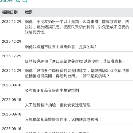
張貼日期
標題
2025-12-29
網傳「小朋友奶粉一半以上是糖，因為很甜可能導致過動」的
說法，屬於錯誤訊息。提醒民眾切勿轉傳，以免造成不必要的
誤解與恐慌。
2025-12-29
網傳我國超市販售中國馬鈴薯！是真的嗎?
2025-12-29
媒體報導網傳「進口蔬菜農藥超標 以為沒吃，菜販曝真相」
2025-12-29
網傳「好市多牛肉很多包裝是印韓文，是韓國驗出萊克多巴胺
超標後退回美國，再運到台灣」，請問是真的嗎？
2025-08-18
發布修正食品良好衛生規範準則
2025-08-18
人工智慧精準抽驗，優化食安邊境管理
2025-08-18
入境攜帶食藥醫粧限自用，返國轉賣恐觸法！
2025-08-18